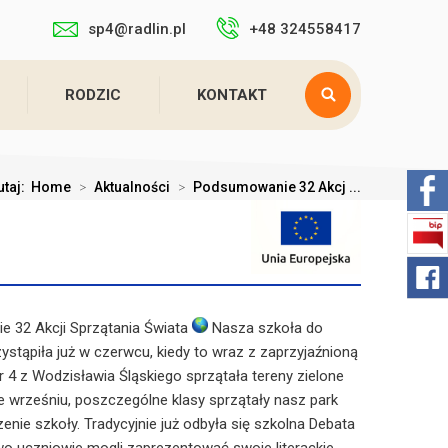
sp4@radlin.pl
+48 324558417
RODZIC
KONTAKT
utaj:
Home
>
Aktualności
>
Podsumowanie 32 Akcj ...
 32 Akcji Sprzątania Świata
Nasza szkoła do
ystąpiła już w czerwcu, kiedy to wraz z zaprzyjaźnioną
4 z Wodzisławia Śląskiego sprzątała tereny zielone
e wrześniu, poszczególne klasy sprzątały nasz park
czenie szkoły. Tradycyjnie już odbyła się szkolna Debata