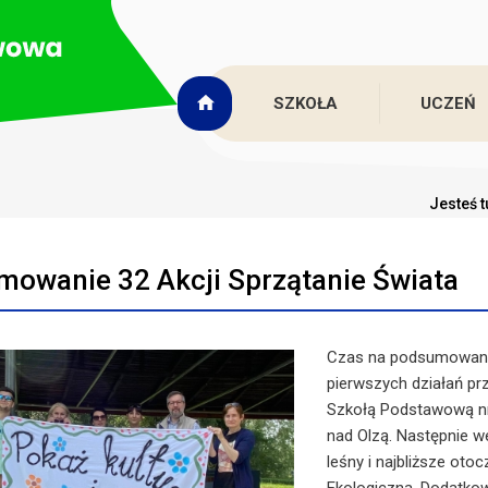
SZKOŁA
UCZEŃ
Jesteś t
owanie 32 Akcji Sprzątanie Świata
Czas na podsumowanie
pierwszych działań prz
Szkołą Podstawową nr 
nad Olzą. Następnie w
leśny i najbliższe oto