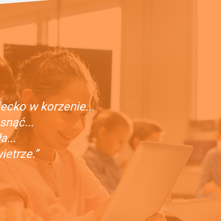
ecko w korzenie...
snąć...
...
etrze.”