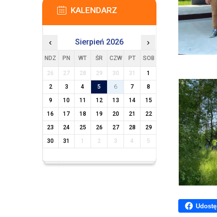
KALENDARZ
‹
Sierpień 2026
›
NDZ
PN
WT
ŚR
CZW
PT
SOB
26
27
28
29
30
31
1
2
3
4
5
6
7
8
9
10
11
12
13
14
15
16
17
18
19
20
21
22
23
24
25
26
27
28
29
30
31
1
2
3
4
5
Udostę