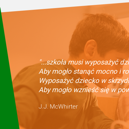
"...szkoła musi wyposażyć dzi
Aby mogło stanąć mocno i ro
Wyposażyć dziecko w skrzydła
Aby mogło wznieść się w powi
J.J. McWhirter