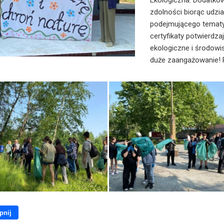
Ekologiczna. Dodatkow
zdolności biorąc udzi
podejmującego tematyk
certyfikaty potwierdza
ekologiczne i środowi
duże zaangażowanie!
pnij