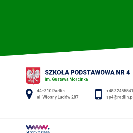
SZKOŁA PODSTAWOWA NR 4
im. Gustawa Morcinka
Adres pocztowy:
44–310 Radlin
+48 3245584
ul. Wiosny Ludów 287
sp4@radlin.p