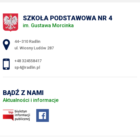
SZKOŁA PODSTAWOWA NR 4
im. Gustawa Morcinka
Adres pocztowy:
44–310 Radlin
ul. Wiosny Ludów 287
+48 324558417
sp4@radlin.pl
BĄDŹ Z NAMI
Aktualności i informacje