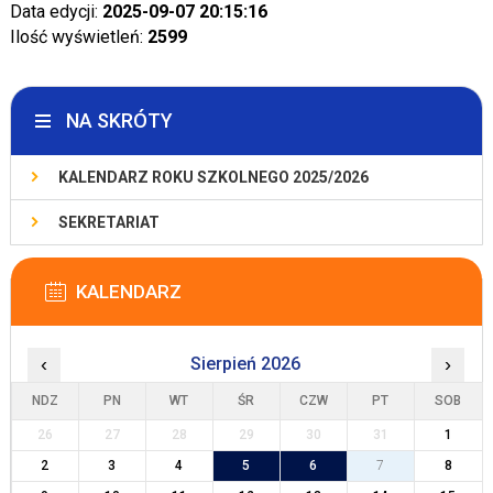
Data edycji:
2025-09-07 20:15:16
Ilość wyświetleń:
2599
NA SKRÓTY
KALENDARZ ROKU SZKOLNEGO 2025/2026
SEKRETARIAT
KALENDARZ
‹
Sierpień 2026
›
NDZ
PN
WT
ŚR
CZW
PT
SOB
26
27
28
29
30
31
1
2
3
4
5
6
7
8