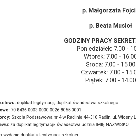
p. Małgorzata Fojc
p. Beata Musioł
GODZINY PRACY SEKRET
Poniedziałek: 7.00 - 1
Wtorek: 7.00 - 16.0
Środa: 7.00 - 15.00
Czwartek: 7.00 - 15.
Piątek: 7.00 - 14.0
zelewu:
duplikat legitymacji, duplikat świadectwa szkolnego
owe:
70 8436 0003 0000 0026 8055 0001
orcy:
Szkoła Podstawowa nr 4 w Radlinie 44-310 Radlin, ul. Wiosny
lewu:
za duplikat legitymacji/ świadectwa ucznia IMIĘ NAZWISKO
 wydanie duplikatu legitymacji szkolnej: