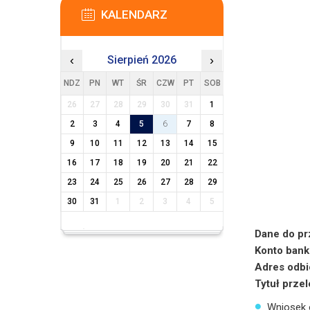
KALENDARZ
‹
Sierpień 2026
›
NDZ
PN
WT
ŚR
CZW
PT
SOB
26
27
28
29
30
31
1
2
3
4
5
6
7
8
9
10
11
12
13
14
15
16
17
18
19
20
21
22
23
24
25
26
27
28
29
30
31
1
2
3
4
5
Dane do pr
Konto bank
Adres odbi
Tytuł prze
Wniosek o