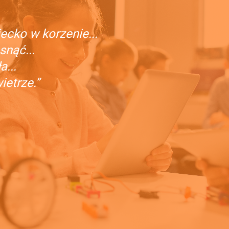
ecko w korzenie...
snąć...
...
etrze.”