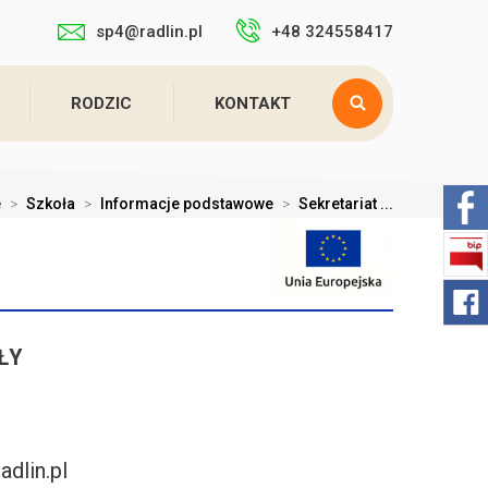
sp4@radlin.pl
+48 324558417
RODZIC
KONTAKT
e
>
Szkoła
>
Informacje podstawowe
>
Sekretariat ...
ŁY
adlin.pl