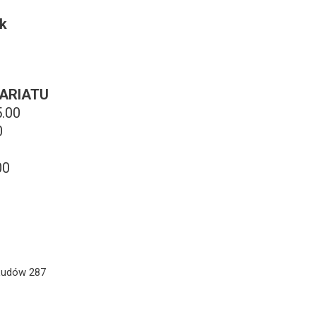
ik
ARIATU
5.00
0
00
0
 Ludów 287