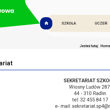
SZKOŁA
UCZEŃ
Jesteś tutaj:
Hom
ariat
SEKRETARIAT SZKO
Wiosny Ludów 287
44 - 310 Radlin
tel: 32 455 84 17
e- mail: sekretariat.sp4@r