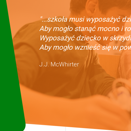
"...szkoła musi wyposażyć dzi
Aby mogło stanąć mocno i ro
Wyposażyć dziecko w skrzydła
Aby mogło wznieść się w powi
J.J. McWhirter