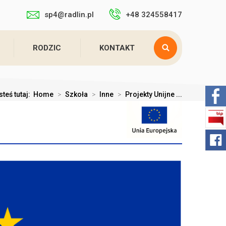
sp4@radlin.pl
+48 324558417
RODZIC
KONTAKT
steś tutaj:
Home
>
Szkoła
>
Inne
>
Projekty Unijne ...