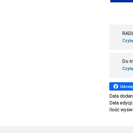
RAD
Czyta
Do t
Czyta
Udostę
Data dodan
Data edycji
Ilość wyśw