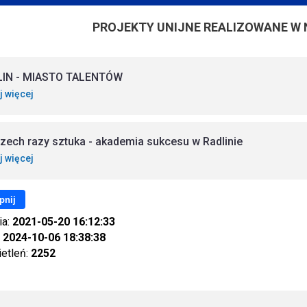
PROJEKTY UNIJNE REALIZOWANE W 
LIN - MIASTO TALENTÓW
j więcej
rzech razy sztuka - akademia sukcesu w Radlinie
j więcej
pnij
ia:
2021-05-20 16:12:33
:
2024-10-06 18:38:38
ietleń:
2252