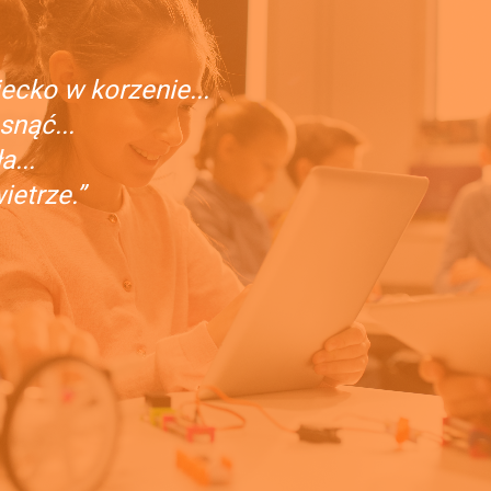
ecko w korzenie...
snąć...
...
etrze.”