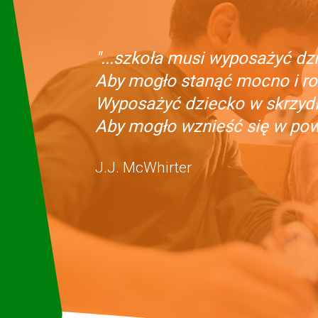
"...szkoła musi wyposażyć dzi
Aby mogło stanąć mocno i ro
Wyposażyć dziecko w skrzydła
Aby mogło wznieść się w powi
J.J. McWhirter