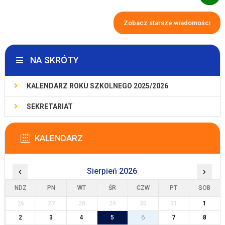
Zobacz starsze wiadomości
NA SKRÓTY
KALENDARZ ROKU SZKOLNEGO 2025/2026
SEKRETARIAT
KALENDARZ
‹
Sierpień 2026
›
NDZ
PN
WT
ŚR
CZW
PT
SOB
26
27
28
29
30
31
1
2
3
4
5
6
7
8