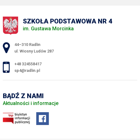
SZKOŁA PODSTAWOWA NR 4
im. Gustawa Morcinka
Adres pocztowy:
44–310 Radlin
ul. Wiosny Ludów 287
+48 324558417
sp4@radlin.pl
BĄDŹ Z NAMI
Aktualności i informacje