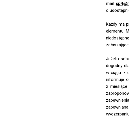
mail:
sp4@ra
o udostępni
Każdy ma pr
elementu. M
niedostępn
zgłaszającej
Jeżeli osob
dogodny dla
w ciągu 7 d
informuje o
2 miesiące 
zaproponow
zapewnieni
zapewniana 
wyczerpaniu