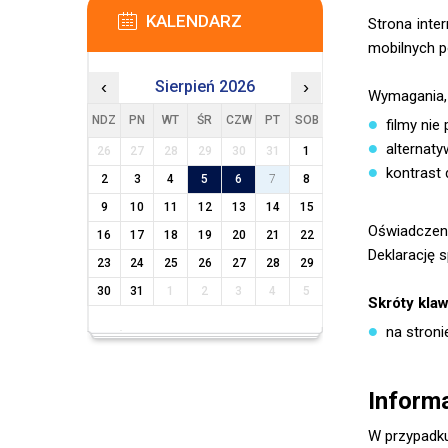
KALENDARZ
Strona inte
mobilnych p
‹
Sierpień 2026
›
Wymagania, 
NDZ
PN
WT
ŚR
CZW
PT
SOB
filmy nie
alternaty
26
27
28
29
30
31
1
kontrast 
2
3
4
5
6
7
8
9
10
11
12
13
14
15
Oświadczen
16
17
18
19
20
21
22
Deklarację 
23
24
25
26
27
28
29
30
31
1
2
3
4
5
Skróty kla
na stron
Inform
W przypadku