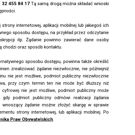
u
32 455 84 17
Tą samą drogą można składać wnioski
ępności.
ony internetowej, aplikacji mobilnej lub jakiegoś ich
wnego sposobu dostępu, na przykład przez odczytanie
skrypcji itp. Żądanie powinno zawierać dane osoby
ną chodzi oraz sposób kontaktu.
ernatywnego sposobu dostępu, powinna także określić
nien zrealizować żądanie niezwłocznie, nie późniejniż
inu nie jest możliwe, podmiot publiczny niezwłocznie
iwa, przy czym termin ten nie może być dłuższy niż
 cyfrowej nie jest możliwe, podmiot publiczny może
 gdy podmiot publiczny odmówi realizacji żądania
i, wnoszący żądanie możne złożyć skargę w sprawie
ementu strony internetowej, lub aplikacji mobilnej. Po
nika Praw Obywatelskich
.