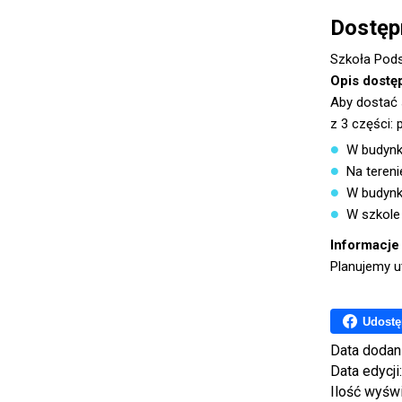
Dostęp
Szkoła Pods
Opis dostę
Aby dostać 
z 3 części: 
W budynku
Na tereni
W budynk
W szkole
Informacje
Planujemy u
Udostę
Data dodan
Data edycji
Ilość wyśw