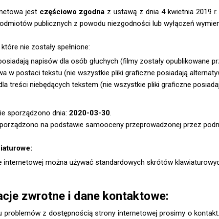
rnetowa jest
częściowo zgodna
z ustawą z dnia 4 kwietnia 2019 r.
odmiotów publicznych z powodu niezgodności lub wyłączeń wymieni
które nie zostały spełnione:
 posiadają napisów dla osób głuchych (filmy zostały opublikowane 
wa w postaci tekstu (nie wszystkie pliki graficzne posiadają alternaty
dla treści niebędących tekstem (nie wszystkie pliki graficzne posiada
ie sporządzono dnia:
2020-03-30
.
sporządzono na podstawie samooceny przeprowadzonej przez podmi
wiaturowe:
ie internetowej można używać standardowych skrótów klawiaturowyc
acje zwrotne i dane kontaktowe:
 problemów z dostępnością strony internetowej prosimy o kontakt