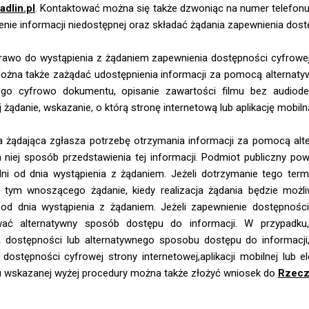
dlin.pl
. Kontaktować można się także dzwoniąc na numer telefon
enie informacji niedostępnej oraz składać żądania zapewnienia dost
awo do wystąpienia z żądaniem zapewnienia dostępności cyfrowej str
ożna także zażądać udostępnienia informacji za pomocą alternaty
ego cyfrowo dokumentu, opisanie zawartości filmu bez audiode
 żądanie, wskazanie, o którą stronę internetową lub aplikację mobil
a żądająca zgłasza potrzebę otrzymania informacji za pomocą alt
 niej sposób przedstawienia tej informacji. Podmiot publiczny powi
ni od dnia wystąpienia z żądaniem. Jeżeli dotrzymanie tego term
 tym wnoszącego żądanie, kiedy realizacja żądania będzie możl
od dnia wystąpienia z żądaniem. Jeżeli zapewnienie dostępności
ać alternatywny sposób dostępu do informacji. W przypadku,
a dostępności lub alternatywnego sposobu dostępu do informacj
dostępności cyfrowej strony internetowej,aplikacji mobilnej lub el
 wskazanej wyżej procedury można także złożyć wniosek do
Rzecz