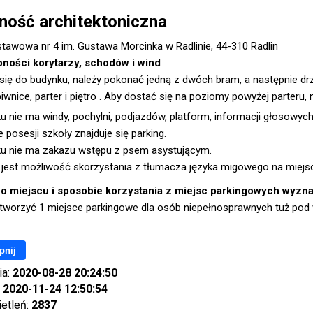
ność architektoniczna
tawowa nr 4 im. Gustawa Morcinka w Radlinie, 44-310 Radlin
pności korytarzy, schodów i wind
się do budynku, należy pokonać jedną z dwóch bram, a następnie drz
piwnice, parter i piętro . Aby dostać się na poziomy powyżej parteru
 nie ma windy, pochylni, podjazdów, platform, informacji głosowych, 
e posesji szkoły znajduje się parking.
u nie ma zakazu wstępu z psem asystującym.
 jest możliwość skorzystania z tłumacza języka migowego na miejs
 o miejscu i sposobie korzystania z miejsc parkingowych wyz
tworzyć 1 miejsce parkingowe dla osób niepełnosprawnych tuż pod 
pnij
ia:
2020-08-28 20:24:50
:
2020-11-24 12:50:54
ietleń:
2837