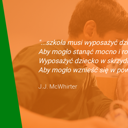
"...szkoła musi wyposażyć dzi
Aby mogło stanąć mocno i ro
Wyposażyć dziecko w skrzydła
Aby mogło wznieść się w powi
J.J. McWhirter