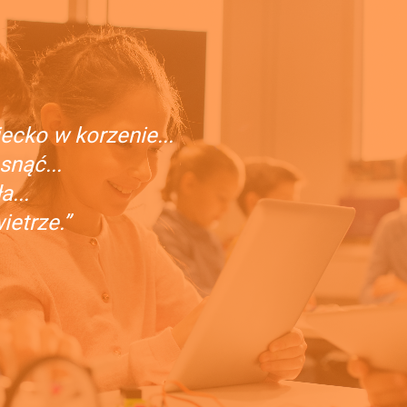
ecko w korzenie...
snąć...
...
etrze.”