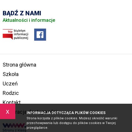
BĄDŹ Z NAMI
Aktualności i informacje
Strona główna
Szkoła
Uczeń
Rodzic
Kontakt
x
Deklaracja dostępności
INFORMACJA DOTYCZĄCA PLIKÓW COOKIES
Strona korzysta z plików cookies. Możesz określić warunki
przechowywania lub dostępu do plików cookies w Twojej
przeglądarce.