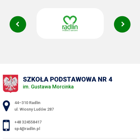
SZKOŁA PODSTAWOWA NR 4
im. Gustawa Morcinka
Adres pocztowy:
44–310 Radlin
ul. Wiosny Ludów 287
+48 324558417
sp4@radlin.pl